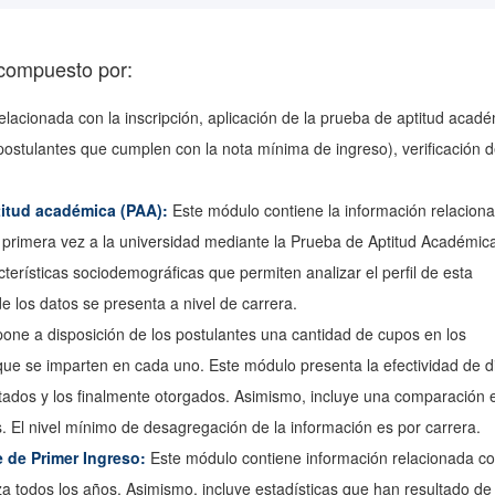
 compuesto por:
elacionada con la inscripción, aplicación de la prueba de aptitud acad
postulantes que cumplen con la nota mínima de ingreso), verificación d
titud académica (PAA):
Este módulo contiene la información relacion
r primera vez a la universidad mediante la Prueba de Aptitud Académic
terísticas sociodemográficas que permiten analizar el perfil de esta
e los datos se presenta a nivel de carrera.
one a disposición de los postulantes una cantidad de cupos en los
que se imparten en cada uno. Este módulo presenta la efectividad de d
rtados y los finalmente otorgados. Asimismo, incluye una comparación 
s. El nivel mínimo de desagregación de la información es por carrera.
e de Primer Ingreso:
Este módulo contiene información relacionada co
za todos los años. Asimismo, incluye estadísticas que han resultado de